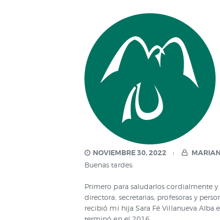
NOVIEMBRE 30, 2022
MARIAN
Buenas tardes:
Primero para saludarlos cordialmente y 
directora, secretarias, profesoras y per
recibió mi hija Sara Fé Villanueva Alba 
terminó en el 2016.